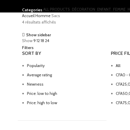
ALL
PRODUCTS
DÉCORATION
ENFANT
FEMME
Categories
Accueil
Homme
Sacs
4 résultats affichés
Show sidebar
Show
9
12
18
24
Filters
SORT BY
PRICE FI
Popularity
All
Average rating
CFA
0
-
Newness
CFA
25,
Price: low to high
CFA
50,
Price: high to low
CFA
75,