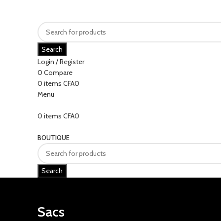
Search
Login / Register
0
Compare
0
items
CFA
0
Menu
0
items
CFA
0
Categories
BOUTIQUE
Search
Sacs