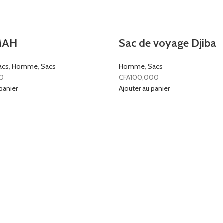
MAH
Sac de voyage Djiba
acs
,
Homme
,
Sacs
Homme
,
Sacs
0
CFA
100,000
panier
Ajouter au panier