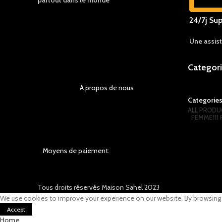
partout dans le monde
24/7j Sup
Une assis
Categor
A propos de nous
Categorie
ALL
PRODU
FEMME
11
Moyens de paiement:
Tous droits réservés Maison Sahel 2023
We use cookies to improve your experience on our website. By browsing t
Accept
Home