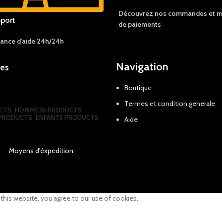
Découvrez nos c
ommandes et
m
port
de
paiements
tance d’aide 24h/24h
Navigation
ies
Boutique
s
Termes et condition generale
CTS
HOMME
36 PRODUCTS
1 PRODUCTS
ENFANT
5 PRODUCTS
Aide
Moyens d'éxpedition:
his website, you agree to our use of cookies.