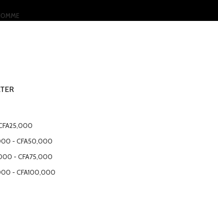
HOMME
LTER
CFA
25,000
000
-
CFA
50,000
000
-
CFA
75,000
000
-
CFA
100,000