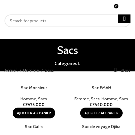
0
MENU
CFA
0
Sacs
Categories
Accueil
Homme
Sacs
Filters
Sac Monsieur
Sac EMAH
Homme
,
Sacs
Femme
,
Sacs
,
Homme
,
Sacs
CFA
25,000
CFA
40,000
AJOUTER AU PANIER
AJOUTER AU PANIER
Sac Galia
Sac de voyage Djiba