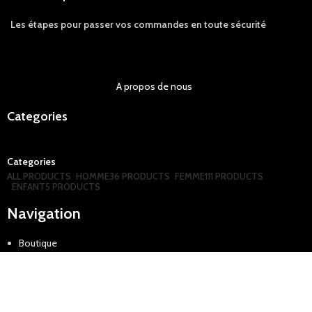
Les étapes pour passer vos commandes en toute sécurité
A propos de nous
Categories
Categories
ALL
PRODUCTS
HOMME
36 PRODUCTS
FEMME
111 PRODUCTS
ENFANT
5 PRODUCTS
Navigation
Boutique
Termes et condition generale
Aide