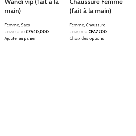
Wandi vip (fait à la
Chaussure Femme
main)
(fait à la main)
Femme
,
Sacs
Femme
,
Chaussure
CFA
40,000
CFA
7,200
CFA
50,000
CFA
8,000
Ajouter au panier
Choix des options