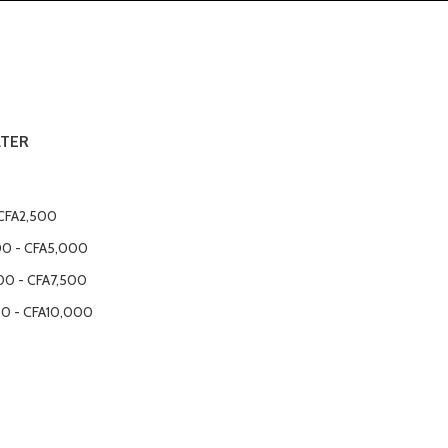
LTER
CFA
2,500
00
-
CFA
5,000
00
-
CFA
7,500
00
-
CFA
10,000