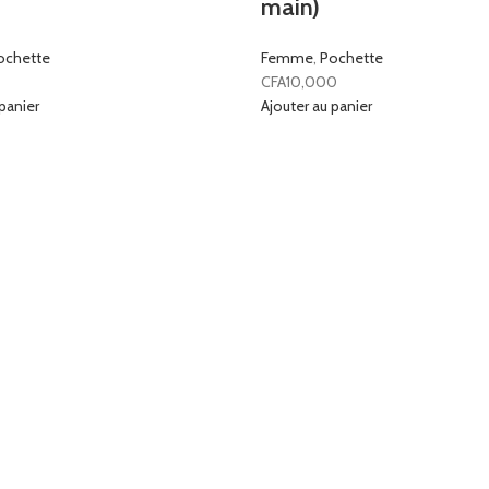
main)
ochette
Femme
,
Pochette
CFA
10,000
panier
Ajouter au panier