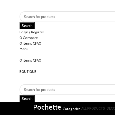
Search
Login / Register
0
Compare
0
items
CFA
0
Menu
0
items
CFA
0
Categories
BOUTIQUE
Search
Pochette
ALL
PRODUCTS
DÉCO
Categories