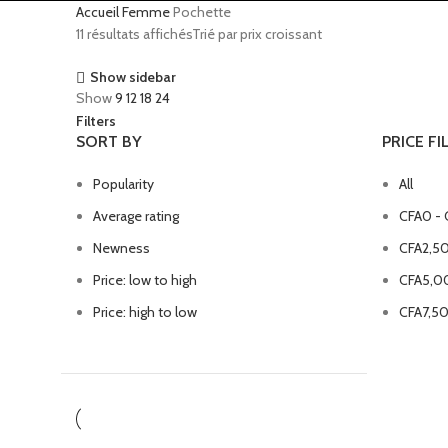
Accueil
Femme
Pochette
11 résultats affichés
Trié par prix croissant
Show sidebar
Show
9
12
18
24
Filters
SORT BY
PRICE FI
Popularity
All
Average rating
CFA
0
-
Newness
CFA
2,5
Price: low to high
CFA
5,0
Price: high to low
CFA
7,5