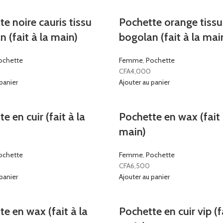
e noire cauris tissu
Pochette orange tissu
 (fait à la main)
bogolan (fait à la mai
ochette
Femme
,
Pochette
CFA
4,000
panier
Ajouter au panier
e en cuir (fait à la
Pochette en wax (fait 
main)
ochette
Femme
,
Pochette
CFA
6,500
panier
Ajouter au panier
e en wax (fait à la
Pochette en cuir vip (f