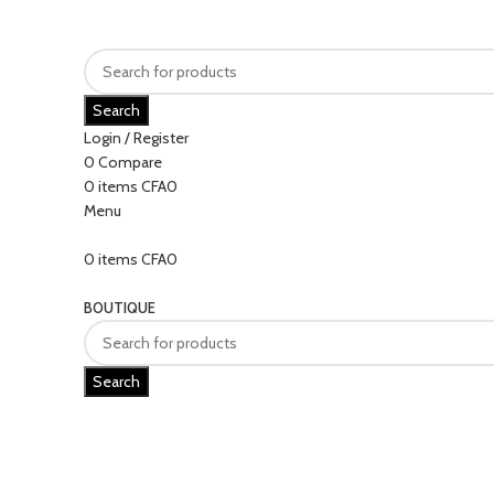
Search
Login / Register
0
Compare
0
items
CFA
0
Menu
0
items
CFA
0
Categories
BOUTIQUE
Search
Click to enlarge