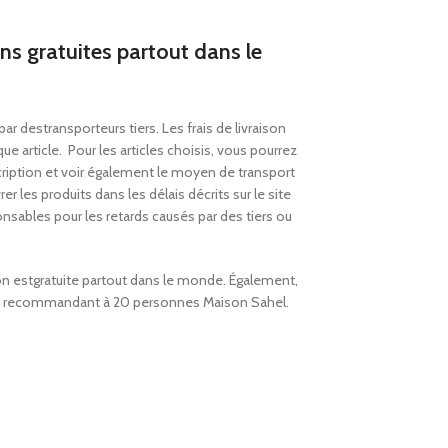
ons gratuites partout dans le
 par des
transporteurs tiers. Les frais de livraison
ue article.
Pour les articles choisis, vous pourrez
escription et voir également le moyen de transport
er les produits dans les délais décrits sur
le
site
sables pour les retards causés par des tiers ou
ison estgratuite partout dans le monde. Également,
en recommandant à 20 personnes Maison Sahel.