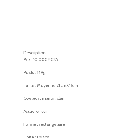
Description
Prix :
10.000F CFA
Poids :
149g
Taille : Moyenne 21cmX11cm
Couleur :
marron clair
Matière :
cuir
F
orme : rectangulaire
Unité :
1 pièce