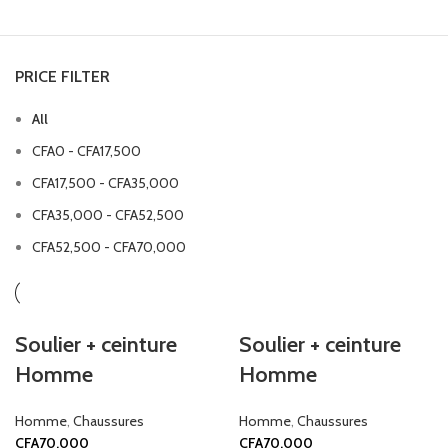
PRICE FILTER
All
CFA
0
-
CFA
17,500
CFA
17,500
-
CFA
35,000
CFA
35,000
-
CFA
52,500
CFA
52,500
-
CFA
70,000
Soulier + ceinture
Soulier + ceinture
Homme
Homme
Homme
,
Chaussures
Homme
,
Chaussures
CFA
70,000
CFA
70,000