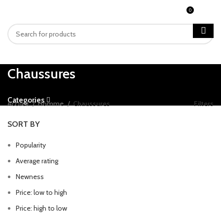
0
MENU
CFA
0
Chaussures
Categories
Accueil
Homme
Chaussures
Filters
SORT BY
Popularity
Average rating
Newness
Price: low to high
Price: high to low