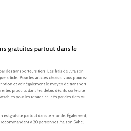
ons gratuites partout dans le
 par des
transporteurs tiers. Les frais de livraison
ue article.
Pour les articles choisis, vous pourrez
escription et voir également le moyen de transport
er les produits dans les délais décrits sur
le
site
sables pour les retards causés par des tiers ou
ison estgratuite partout dans le monde. Également,
en recommandant à 20 personnes Maison Sahel.