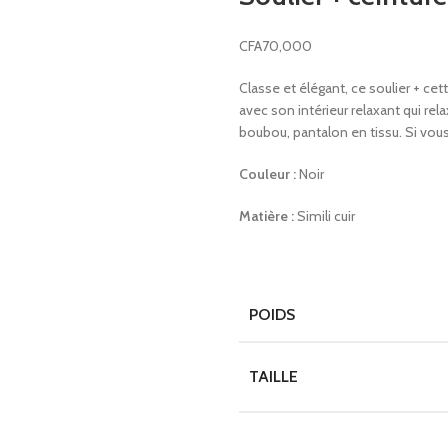
CFA
70,000
Classe et élégant, ce soulier + cet
avec son intérieur relaxant qui rela
boubou, pantalon en tissu. Si vous 
Couleur :
Noir
Matière :
Simili cuir
POIDS
TAILLE