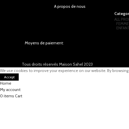
A propos de nous
Categor
ALL
PRO
FEMME
ENFAN
Moyens de paiement:
Tous droits réservés Maison Sahel 2023
We use cookies to improve your experience on our website. By browsing t
Accept
Home
My account
0
items
Cart