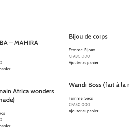
Bijou de corps
A – MAHIRA
Femme
,
Bijoux
CFA
80,000
0
Ajouter au panier
panier
Wandi Boss (fait à la
main Africa wonders
Femme
,
Sacs
made)
CFA
50,000
Ajouter au panier
acs
0
panier