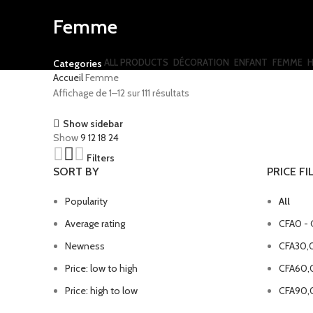
Femme
ALL
PRODUCTS
DÉCORATION
ENFANT
FEMME
Categories
Accueil
Femme
Affichage de 1–12 sur 111 résultats
Show sidebar
Show
9
12
18
24
Filters
SORT BY
PRICE FI
Popularity
All
Average rating
CFA
0
-
Newness
CFA
30,
Price: low to high
CFA
60,
Price: high to low
CFA
90,