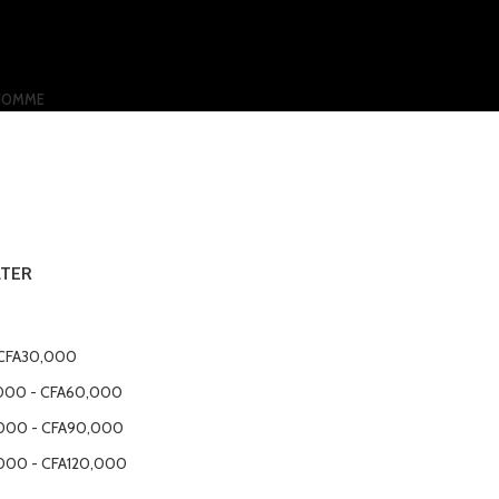
HOMME
LTER
CFA
30,000
000
-
CFA
60,000
000
-
CFA
90,000
000
-
CFA
120,000