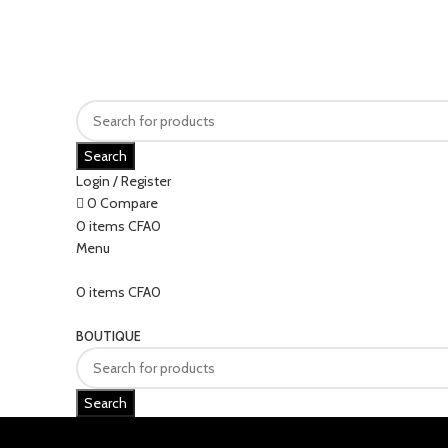
Search
Login / Register
0
Compare
0
items
CFA
0
Menu
0
items
CFA
0
Categories
BOUTIQUE
Search