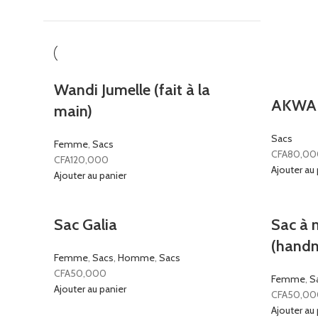
Wandi Jumelle (fait à la
AKWAB
main)
Sacs
Femme
,
Sacs
CFA
80,00
CFA
120,000
Ajouter au 
Ajouter au panier
Sac Galia
Sac à 
(hand
Femme
,
Sacs
,
Homme
,
Sacs
CFA
50,000
Femme
,
S
Ajouter au panier
CFA
50,00
Ajouter au 