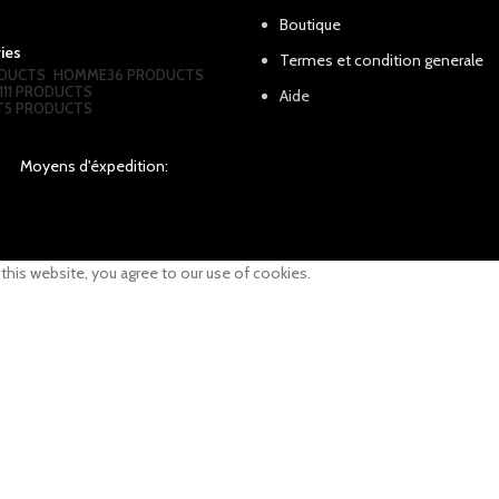
Boutique
ies
Termes et condition generale
DUCTS
HOMME
36 PRODUCTS
111 PRODUCTS
Aide
T
5 PRODUCTS
Moyens d'éxpedition:
his website, you agree to our use of cookies.