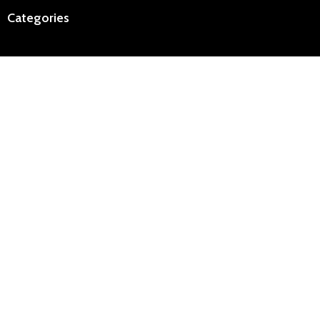
Categories
Categories
ALL
PRODUCTS
HOMME
36 PRODUCTS
FEMME
111 PRODUCTS
ENFANT
5 PRODUCTS
Navigation
Boutique
Termes et condition generale
Aide
Disponible sur:
Moyens de paiement: