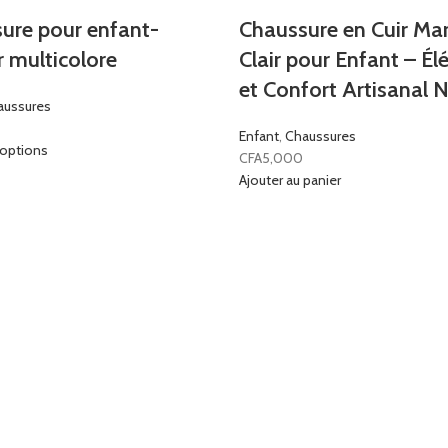
ure pour enfant-
Chaussure en Cuir Ma
r multicolore
Clair pour Enfant – É
et Confort Artisanal N
aussures
Enfant
,
Chaussures
 options
CFA
5,000
Ajouter au panier