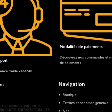
Modalités de paiements
Découvrez nos c
ommandes et
m
port
de
paiements
tance d’aide 24h/24h
Navigation
ies
Boutique
s
Termes et condition generale
CTS
HOMME
36 PRODUCTS
1 PRODUCTS
ENFANT
5 PRODUCTS
Aide