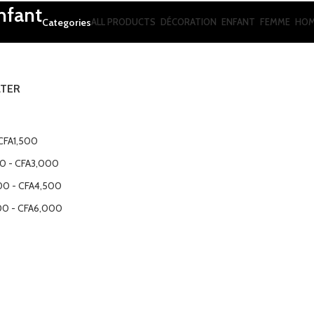
nfant
Categories
ALL
PRODUCTS
DÉCORATION
ENFANT
FEMME
HO
LTER
CFA
1,500
00
-
CFA
3,000
00
-
CFA
4,500
00
-
CFA
6,000