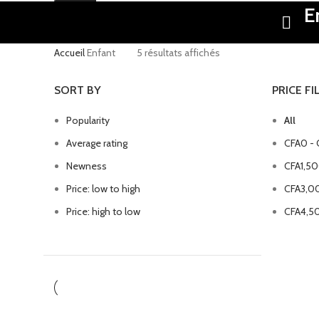
E
Accueil
Enfant
5 résultats affichés
SORT BY
PRICE FI
Popularity
All
Average rating
CFA
0
-
Newness
CFA
1,5
Price: low to high
CFA
3,0
Price: high to low
CFA
4,5