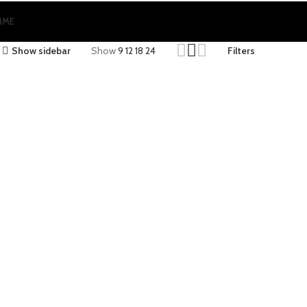
MME
Show sidebar
Show
9
12
18
24
Filters