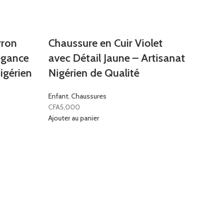
rron
Chaussure en Cuir Violet
légance
avec Détail Jaune – Artisanat
igérien
Nigérien de Qualité
Enfant
,
Chaussures
CFA
5,000
Ajouter au panier