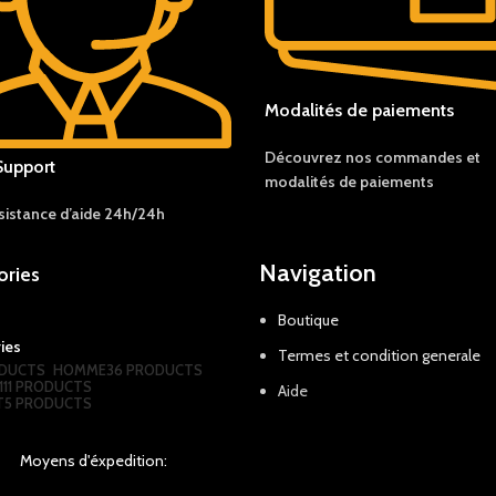
Modalités de paiements
Découvrez nos c
ommandes et
Support
modalités de
paiements
sistance d’aide 24h/24h
Navigation
ories
Boutique
ies
Termes et condition generale
DUCTS
HOMME
36 PRODUCTS
111 PRODUCTS
Aide
T
5 PRODUCTS
Moyens d'éxpedition: