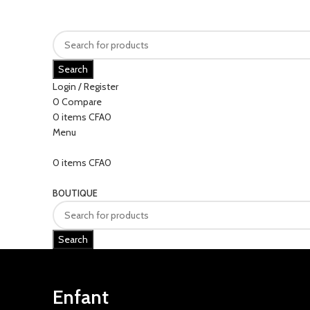
Search
Login / Register
0
Compare
0
items
CFA
0
Menu
0
items
CFA
0
Categories
BOUTIQUE
Search
Enfant