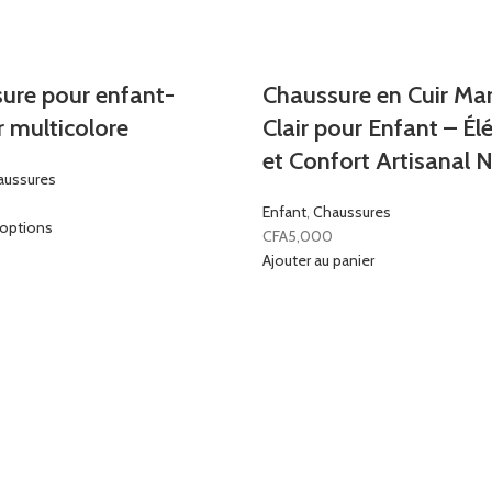
ure pour enfant-
Chaussure en Cuir Ma
r multicolore
Clair pour Enfant – É
et Confort Artisanal N
aussures
Enfant
,
Chaussures
 options
CFA
5,000
Ajouter au panier