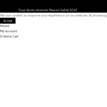
Tous droits réservés Maison Sahel 2023
We use cookies to improve your experience on our website. By browsing t
Accept
Home
My account
0
items
Cart