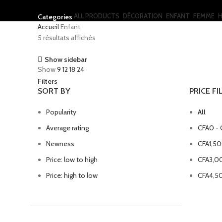
ALL
PRODUCTS
DÉCORATION
ENFANT
FEMME
Categories
Accueil
Enfant
5 résultats affichés
Show sidebar
Show
9
12
18
24
Filters
SORT BY
PRICE FI
Popularity
All
Average rating
CFA
0
-
Newness
CFA
1,5
Price: low to high
CFA
3,0
Price: high to low
CFA
4,5