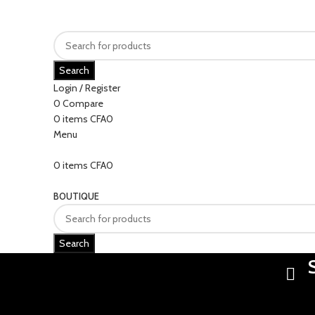
Search
Login / Register
0
Compare
0
items
CFA
0
Menu
0
items
CFA
0
Categories
BOUTIQUE
Search