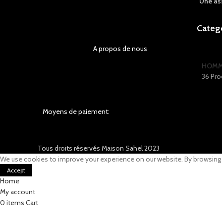
Une as
Categ
A propos de nous
HOM
36 Pro
Moyens de paiement:
Tous droits réservés Maison Sahel 2023
We use cookies to improve your experience on our website. By browsing t
Accept
Home
My account
0
items
Cart