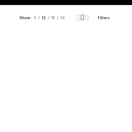
Show
9
12
18
24
Filters