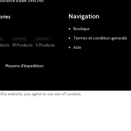
sistance d’aide 24h/24h
Navigation
ories
Boutique
Termes et condition generale
ME
FEMME
ENFANT
ducts
111 Products
5 Products
Aide
Moyens d'éxpedition:
his website, you agree to our use of cookies.