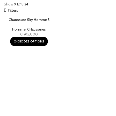
Show
9
12
18
24
Filters
Chaussure Sky Homme 5
Homme
,
CHaussures
CFA
15,000
CHOIX DES OPTIONS