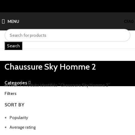
MENU
CFA
0
Search
Chaussure Sky Homme 2
Categories
Accueil
Produits identifiés “Chaussure Sky Homme 2”
Filters
SORT BY
Popularity
Average rating