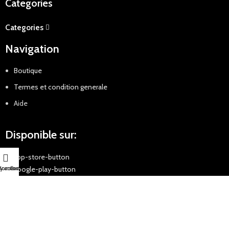
Categories
Categories
Navigation
Boutique
Termes et condition generale
Aide
Disponible sur:
y account
Home
Cart
Moyens de paiement: