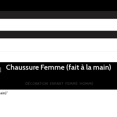
Chaussure Femme (fait à la main)
DÉCORATION
ENFANT
FEMME
HOMME
ain)”