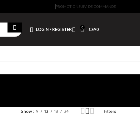
PROMOTION
SUIVI DE COMMANDE
0
LOGIN / REGISTER
CFA
0
Show
9
12
18
24
Filters