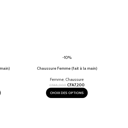
-10%
 main)
Chaussure Femme (fait à la main)
Femme
,
Chaussure
CFA
7,200
CFA
8,000
CHOIX DES OPTIONS