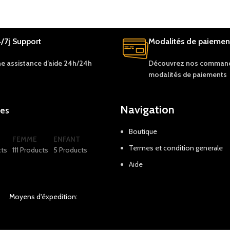
/7j Support
Modalités de paiemen
e assistance d’aide 24h/24h
Découvrez nos c
ommand
modalités de
paiements
Navigation
ies
Boutique
FEMME
ENFANT
Termes et condition generale
cts
111 Products
5 Products
Aide
Moyens d'éxpedition: