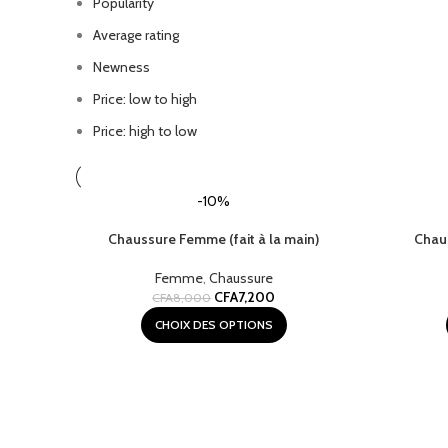
Popularity
Average rating
Newness
Price: low to high
Price: high to low
-10%
Chaussure Femme (fait à la main)
Chaus
Femme
,
Chaussure
CFA
7,200
CFA
8,000
CHOIX DES OPTIONS