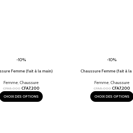
-10%
-10%
sure Femme (fait à la main)
Chaussure Femme (fait à la
Femme
,
Chaussure
Femme
,
Chaussure
CFA
7,200
CFA
7,200
CFA
8,000
CFA
8,000
CHOIX DES OPTIONS
CHOIX DES OPTIONS