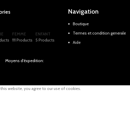
Navigation
ories
Boutique
Termes et condition generale
ME
FEMME
ENFANT
ducts
111 Products
5 Products
Aide
Moyens d'éxpedition:
his website, you agree to our use of cookies.