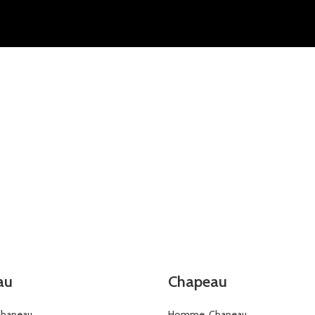
au
Chapeau
hapeau
Homme
,
Chapeau