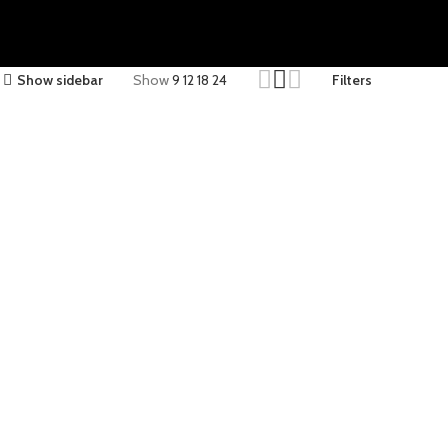
Show sidebar
Show
9
12
18
24
Filters