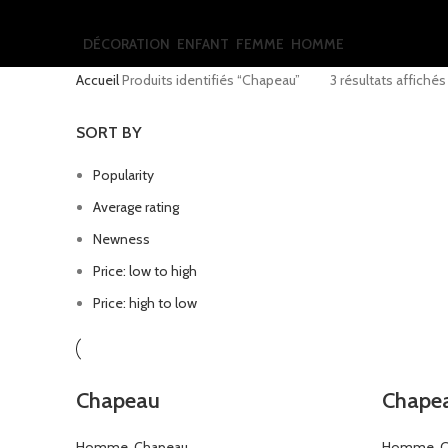
DÉCORATION
ENFANT
FEMME
HOMME
Accueil
Produits identifiés “Chapeau”
3 résultats affichés
SORT BY
Popularity
Average rating
Newness
Price: low to high
Price: high to low
Chapeau
Chape
Homme
,
Chapeau
Homme
,
C