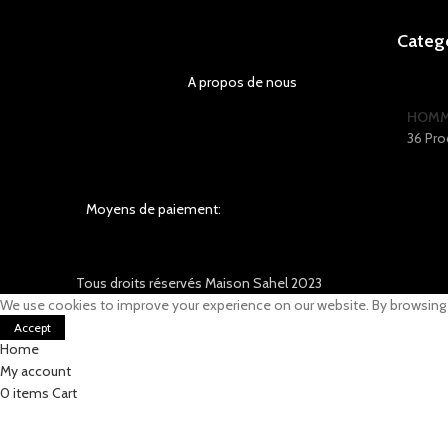
Categ
A propos de nous
HOM
36 Pro
Moyens de paiement:
Tous droits réservés Maison Sahel 2023
We use cookies to improve your experience on our website. By browsing t
Accept
Home
My account
0
items
Cart