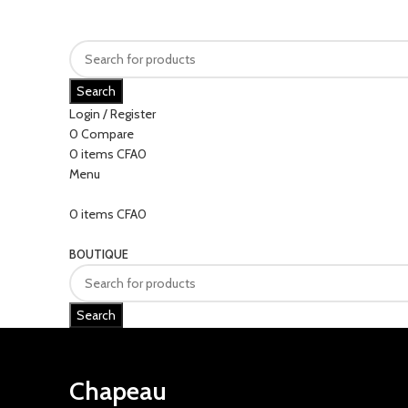
Search
Login / Register
0
Compare
0
items
CFA
0
Menu
0
items
CFA
0
Categories
BOUTIQUE
Search
Chapeau