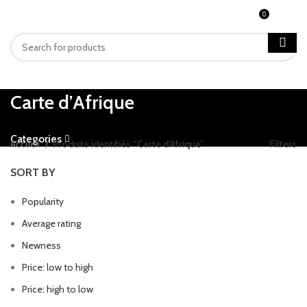
0
MENU
CFA
0
Carte d’Afrique
Categories
Accueil
Produits identifiés “Carte d’Afrique”
Filters
SORT BY
Popularity
Average rating
Newness
Price: low to high
Price: high to low