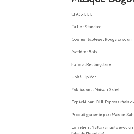
CFA
35,000
Taille :
Standard
Couleur tableau :
Rouge avec un m
Matière :
Bois
F
orme :
Rectangulaire
Unité :
1 pièce
Fabriquant :
Maison Sahel
Expédié par :
DHL Express (frais d’
Produit garantie par :
Maison Sah
Entretien :
Nettoyer juste avec un
l’abri de l’humidité.