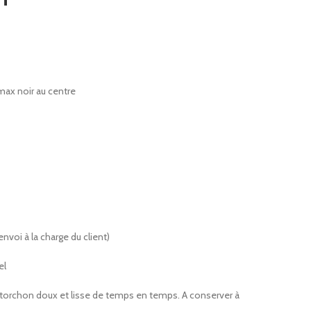
ax noir au centre
envoi à la charge du client)
el
 torchon doux et lisse de temps en temps. A conserver à