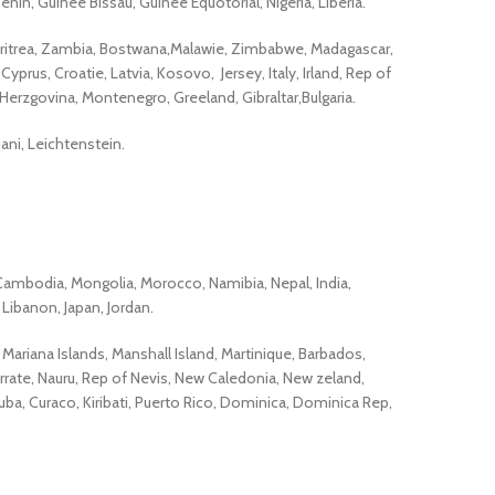
n, Guinée Bissau, Guinée Equotorial, Nigéria, Libéria.
 Eritrea, Zambia, Bostwana,Malawie, Zimbabwe, Madagascar,
prus, Croatie, Latvia, Kosovo, Jersey, Italy, Irland, Rep of
Herzgovina, Montenegro, Greeland, Gibraltar,Bulgaria.
ani, Leichtenstein.
, Cambodia, Mongolia, Morocco, Namibia, Nepal, India,
 Libanon, Japan, Jordan.
, Mariana Islands, Manshall Island, Martinique, Barbados,
errate, Nauru, Rep of Nevis, New Caledonia, New zeland,
uba, Curaco, Kiribati, Puerto Rico, Dominica, Dominica Rep,