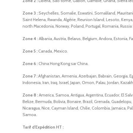
Zone 2 :
Libéria, Sao tomé, Gabon, Gambie, Ghana, Sierra leo
Zone 3 :
Seychelles, Somalie, Eswatini, Somaliland, Maurita
Saint Helena, Rwanda, Algérie, Reunion Island, Lesoto, Kenya, 
north Macedonia, Norway, Poland, Portugal, Romania, Russia F
Zone 4 :
Albania, Austria, Belarus, Belgium, Andora, Estonia,
Zone 5 :
Canada, Mexico.
Zone 6 :
China Hong Kong sar China.
Zone 7 :
Afghanistan, Armenia, Azerbajan, Babrain, Georgia, E
Indonesia, Iran, Iraq, Israel, Japan, Omon, Palau, Jordan, Kaza
Zone 8 :
America, Samoa, Antigua, Argentina, Ecuador, El Salva
Belize, Bermuda, Bolivia, Bonaire, Brazil, Grenada, Guadelopu
Nicaragua, Nice, Cayman Island, Chilie, Colombia, Jamaica, Pa
Samoa.
Tarif d’Expédition HT :