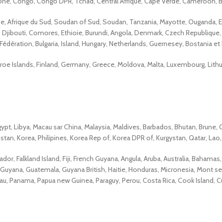
ne, Congo, Congo DPR, Tchad, Central Afrique, Cape Verde, Cameroon, Béni
nie, Afrique du Sud, Soudan of Sud, Soudan, Tanzania, Mayotte, Ouganda,
Djibouti, Comores, Ethioie, Burundi, Angola, Denmark, Czech Republique, Cy
édération, Bulgaria, Island, Hungary, Netherlands, Guernesey, Bostania et 
 Faroe Islands, Finland, Germany, Greece, Moldova, Malta, Luxembourg, Lithu
gypt, Libya, Macau sar China, Malaysia, Maldives, Barbados, Bhutan, Brune
khstan, Korea, Philipines, Korea Rep of, Korea DPR of, Kurgystan, Qatar, Lao,
dor, Falkland Island, Fiji, French Guyana, Angula, Aruba, Australia, Bahamas
, Guyana, Guatemala, Guyana British, Haitie, Honduras, Micronesia, Mont s
lau, Panama, Papua new Guinea, Paraguy, Perou, Costa Rica, Cook Island, C