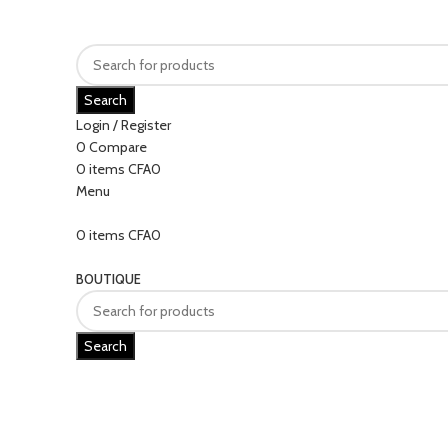
Search
Login / Register
0
Compare
0
items
CFA
0
Menu
0
items
CFA
0
Categories
BOUTIQUE
Search
Click to enlarge