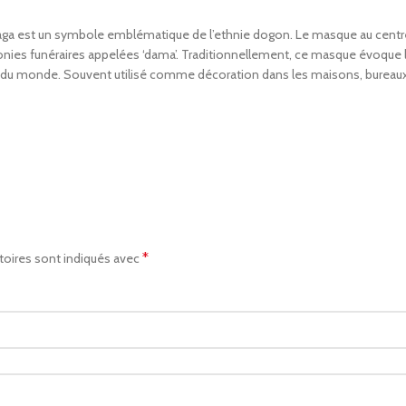
a est un symbole emblématique de l’ethnie dogon. Le masque au centre d
nies funéraires appelées ‘dama’. Traditionnellement, ce masque évoque 
ation du monde. Souvent utilisé comme décoration dans les maisons, bureaux
*
toires sont indiqués avec