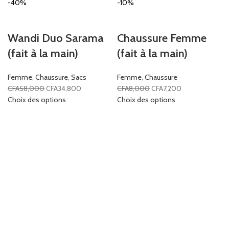
-40%
-10%
Wandi Duo Sarama
Chaussure Femme
(fait à la main)
(fait à la main)
Femme
,
Chaussure
,
Sacs
Femme
,
Chaussure
CFA
58,000
CFA
34,800
CFA
8,000
CFA
7,200
Choix des options
Choix des options