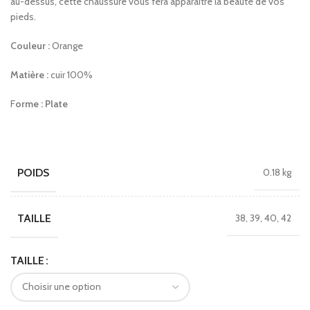
au-dessus, cette chaussure vous fera apparaitre la beauté de vos
pieds.
Couleur :
Orange
Matière :
cuir 100%
F
orme : Plate
POIDS
0.18 kg
TAILLE
38, 39, 40, 42
TAILLE