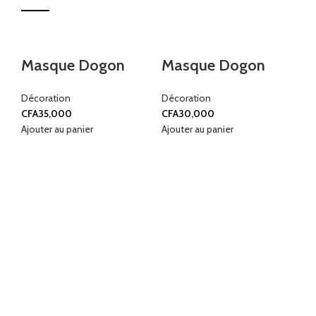
Masque Dogon
Masque Dogon
P
Décoration
Décoration
Dé
CFA
35,000
CFA
30,000
CF
Ajouter au panier
Ajouter au panier
Ajo