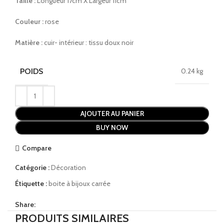
Taille :
Longueur 17cm X Largeur 11cm
Couleur :
rose
Matière :
cuir- intérieur : tissu doux noir
POIDS
0.24 kg
AJOUTER AU PANIER
BUY NOW
Compare
Catégorie :
Décoration
Étiquette :
boite à bijoux carrée
Share:
PRODUITS SIMILAIRES