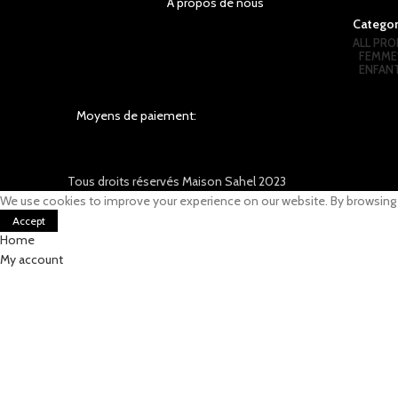
A propos de nous
Categor
ALL
PRO
FEMME
ENFAN
Moyens de paiement:
Tous droits réservés Maison Sahel 2023
We use cookies to improve your experience on our website. By browsing t
Accept
Home
My account
0
items
Cart