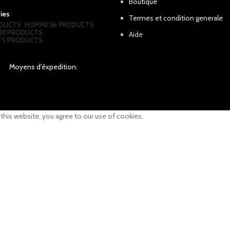
Boutique
ies
Termes et condition generale
DUCTS
HOMME
36 PRODUCTS
111 PRODUCTS
Aide
T
5 PRODUCTS
Moyens d'éxpedition:
his website, you agree to our use of cookies.