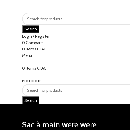
Search
Login / Register
0
Compare
0
items
CFA
0
Menu
0
items
CFA
0
Categories
BOUTIQUE
Search
Sac à main were were