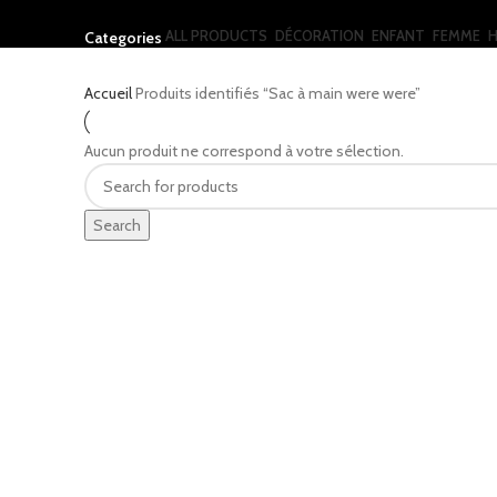
ALL
PRODUCTS
DÉCORATION
ENFANT
FEMME
Categories
Accueil
Produits identifiés “Sac à main were were”
Aucun produit ne correspond à votre sélection.
Search