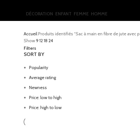
DÉCORATION
ENFANT
FEMME
HOMME
Accueil
Produits identifiés “Sac à main en fibre de jute avec p
Show
9
12
18
24
Filters
SORT BY
Popularity
Average rating
Newness
Price: low to high
Price: high to low