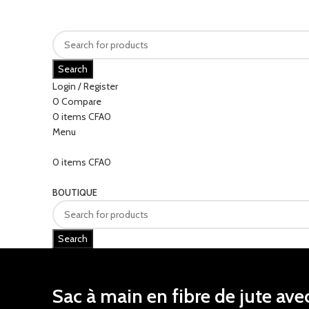
Search
Login / Register
0
Compare
0
items
CFA
0
Menu
0
items
CFA
0
Categories
BOUTIQUE
Search
Sac à main en fibre de jute avec