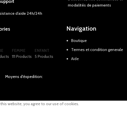
Support
modalités de
paiements
sistance d’aide 24h/24h
Navigation
ories
Boutique
Termes et condition generale
ME
FEMME
ENFANT
ducts
111 Products
5 Products
Aide
Moyens d'éxpedition:
his website, you agree to our use of cookies.