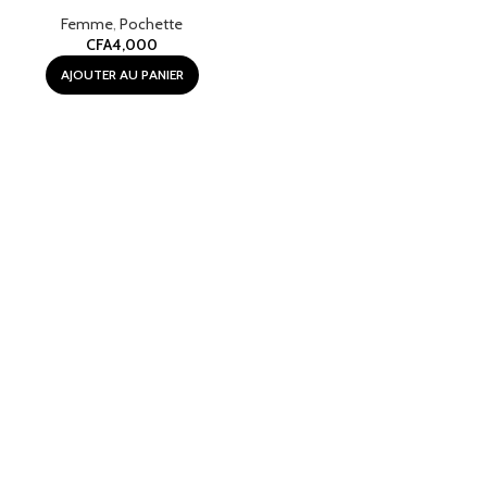
bogolan (fait à la main)
Femme
,
Pochette
CFA
4,000
AJOUTER AU PANIER