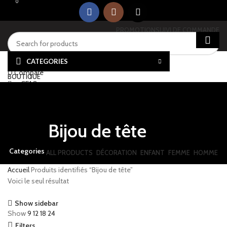
0
0
PROMOTION
SUIVI DE COMMANDE
Login / Register
CATEGORIES
0
Compare
BOUTIQUE
CFA
0
Menu
CFA
0
Bijou de tête
Categories
ALL
PRODUCTS
DÉCORATION
ENFANT
FEMME
HOMME
Accueil
Produits identifiés “Bijou de tête”
Voici le seul résultat
Show sidebar
Show
9
12
18
24
Filters