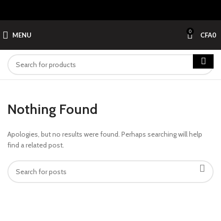
0
MENU
CFA
0
Nothing Found
Apologies, but no results were found. Perhaps searching will help
find a related post.